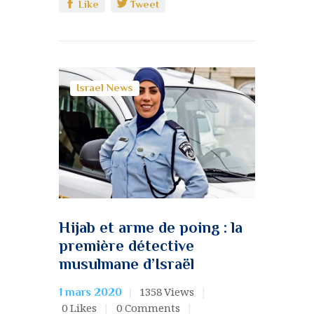
Like
Tweet
Israel News
Hijab et arme de poing : la
première détective
musulmane d’Israël
1358
Views
1 mars 2020
0
Likes
0
Comments