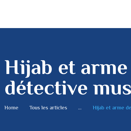
Hijab et arme
détective mus
Home
Tous les articles
...
Hijab et arme de