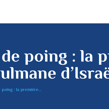
 de poing : la 
ulmane d’Israë
 poing : la première...