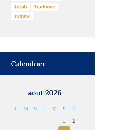
Torah
Toulouse
Tunisie
Calendrier
août 2026
L
M
M
J
V
S
D
1
2