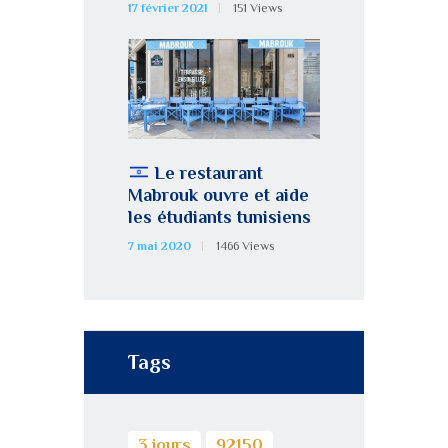
17 février 2021
151
Views
Le restaurant
Mabrouk ouvre et aide
les étudiants tunisiens
7 mai 2020
1466
Views
Tags
3 jours
92150