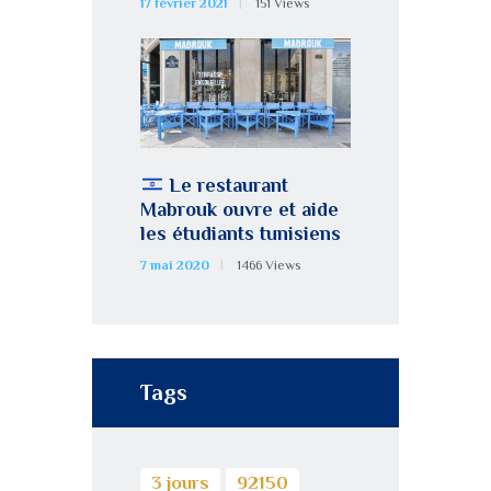
17 février 2021
151
Views
Le restaurant
Mabrouk ouvre et aide
les étudiants tunisiens
7 mai 2020
1466
Views
Tags
3 jours
92150