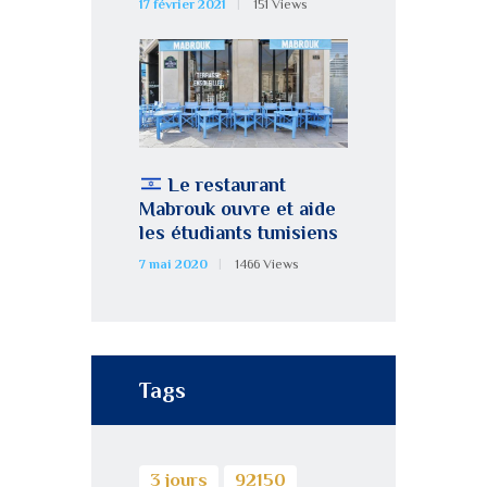
17 février 2021
151
Views
Le restaurant
Mabrouk ouvre et aide
les étudiants tunisiens
7 mai 2020
1466
Views
Tags
3 jours
92150