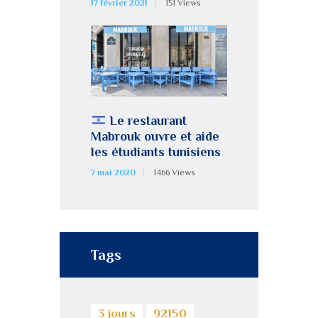
17 février 2021
151
Views
Le restaurant
Mabrouk ouvre et aide
les étudiants tunisiens
7 mai 2020
1466
Views
Tags
3 jours
92150