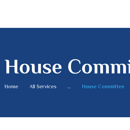
House Commi
Home
All Services
...
House Committee