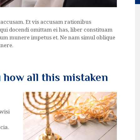
 accusam. Et vis accusam rationibus
qui docendi omittam ei has, liber constituam
 Cum munere impetus et. Ne nam simul oblique
unere.
u how all this mistaken
o
wisi
cia.