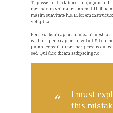
Te posse nostro labores pri, agam audir
mei, natum voluptaria an mel. Ut illud m
mazim suavitate ius. Ei lorem instructior
voluptua.
Porro deleniti apeirian mea at, nostro 
ea duo, aperiri apeirian vel ad. Sit eu f
putant consulatu pri, per persius quaeq
sed. Qui dico dicam sadipscing no.
I must expl
this mistak