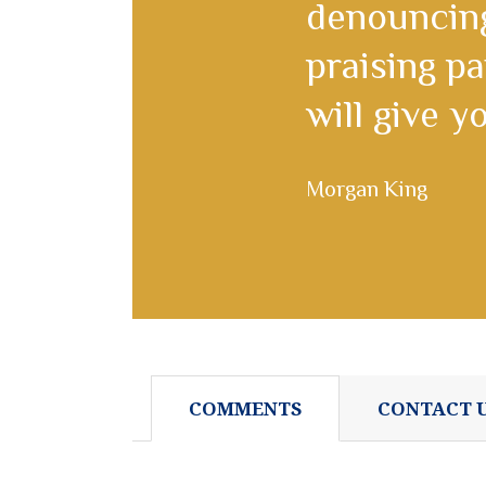
denouncing
praising p
will give 
Morgan King
COMMENTS
CONTACT 