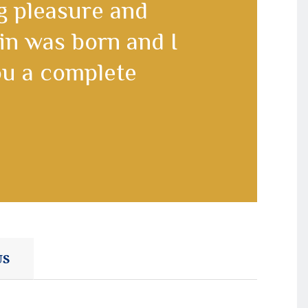
 pleasure and
ain was born and I
you a complete
US