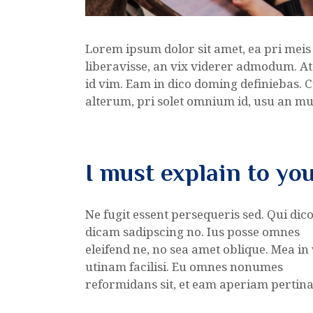
Lorem ipsum dolor sit amet, ea pri meis
liberavisse, an vix viderer admodum. At
id vim. Eam in dico doming definiebas.
alterum, pri solet omnium id, usu an m
I must explain to yo
Ne fugit essent persequeris sed. Qui dic
dicam sadipscing no. Ius posse omnes
eleifend ne, no sea amet oblique. Mea in 
utinam facilisi. Eu omnes nonumes
reformidans sit, et eam aperiam pertina