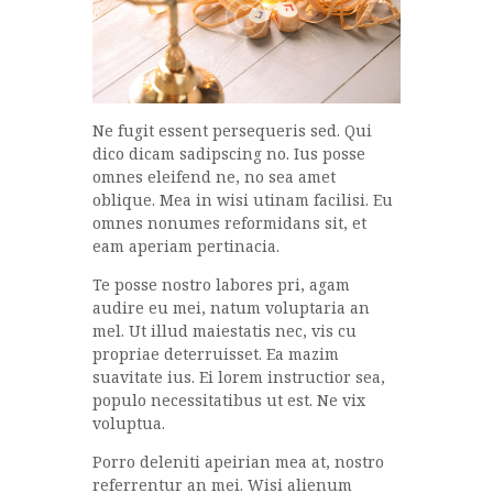
Ne fugit essent persequeris sed. Qui
dico dicam sadipscing no. Ius posse
omnes eleifend ne, no sea amet
oblique. Mea in wisi utinam facilisi. Eu
omnes nonumes reformidans sit, et
eam aperiam pertinacia.
Te posse nostro labores pri, agam
audire eu mei, natum voluptaria an
mel. Ut illud maiestatis nec, vis cu
propriae deterruisset. Ea mazim
suavitate ius. Ei lorem instructior sea,
populo necessitatibus ut est. Ne vix
voluptua.
Porro deleniti apeirian mea at, nostro
referrentur an mei. Wisi alienum