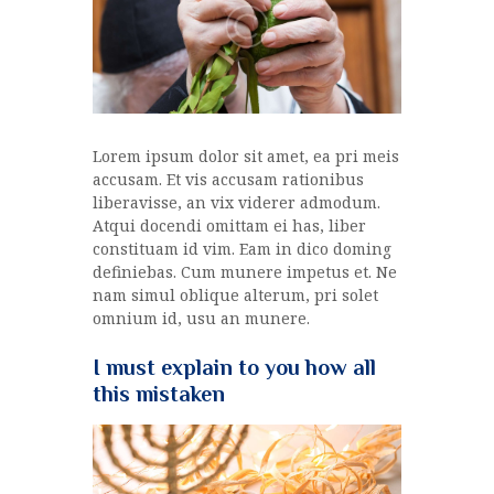
Lorem ipsum dolor sit amet, ea pri meis
accusam. Et vis accusam rationibus
liberavisse, an vix viderer admodum.
Atqui docendi omittam ei has, liber
constituam id vim. Eam in dico doming
definiebas. Cum munere impetus et. Ne
nam simul oblique alterum, pri solet
omnium id, usu an munere.
I must explain to you how all
this mistaken