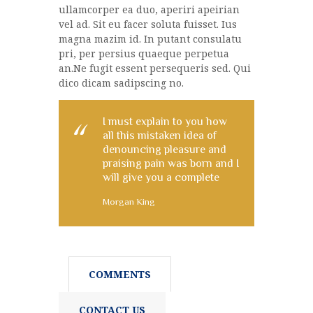
ullamcorper ea duo, aperiri apeirian
vel ad. Sit eu facer soluta fuisset. Ius
magna mazim id. In putant consulatu
pri, per persius quaeque perpetua
an.Ne fugit essent persequeris sed. Qui
dico dicam sadipscing no.
I must explain to you how
all this mistaken idea of
denouncing pleasure and
praising pain was born and I
will give you a complete
Morgan King
COMMENTS
CONTACT US