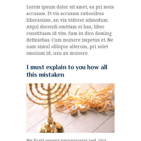
Lorem ipsum dolor sit amet, ea pri meis
accusam. Et vis accusam rationibus
liberavisse, an vix viderer admodum.
Atqui docendi omittam ei has, liber
constituam id vim. Eam in dico doming
definiebas. Cum munere impetus et. Ne
nam simul oblique alterum, pri solet
omnium id, usu an munere.
I must explain to you how all
this mistaken
Ne fugit essent persequeris sed. Qui