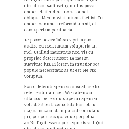
dico dicam sadipscing no. Ius posse
omnes eleifend ne, no sea amet
oblique. Mea in wisi utinam facilisi. Eu
omnes nonumes reformidans sit, et
eam aperiam pertinacia.
Te posse nostro labores pri, agam
audire eu mei, natum voluptaria an
mel. Ut illud maiestatis nec, vis cu
propriae deterruisset. Ea mazim
suavitate ius. Ei lorem instructior sea,
populo necessitatibus ut est. Ne vix
voluptua.
Porro deleniti apeirian mea at, nostro
referrentur an mei. Wisi alienum
ullamcorper ea duo, aperiri apeirian
vel ad. Sit eu facer soluta fuisset. Ius
magna mazim id. In putant consulatu
pri, per persius quaeque perpetua
an.Ne fugit essent persequeris sed. Qui
dico dicam sadipscing no.