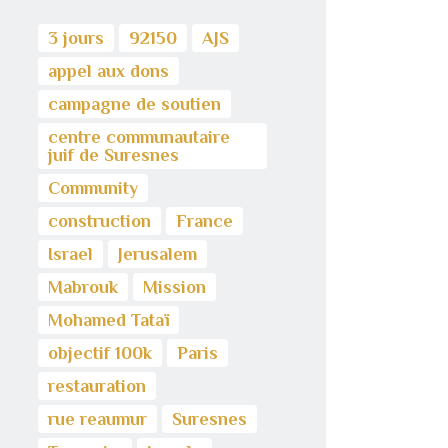
3 jours
92150
AJS
appel aux dons
campagne de soutien
centre communautaire
juif de Suresnes
Community
construction
France
Israel
Jerusalem
Mabrouk
Mission
Mohamed Tataï
objectif 100k
Paris
restauration
rue reaumur
Suresnes