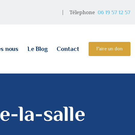
Télephone
06 19 57 12 57
s nous
Le Blog
Contact
Faire un don
-la-salle