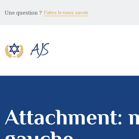
Une question ?
Faites le nous savoir
Attachment: m
gauche