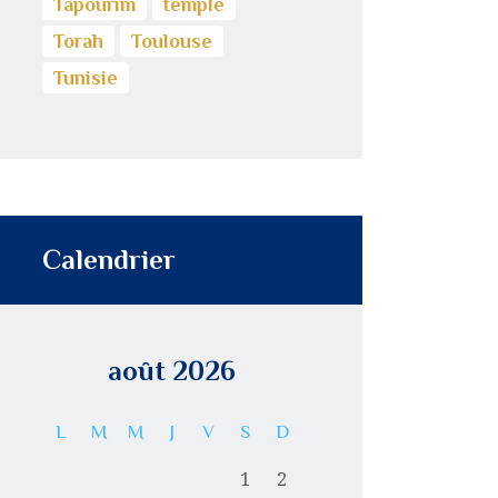
Tapourim
temple
Torah
Toulouse
Tunisie
Calendrier
août 2026
L
M
M
J
V
S
D
1
2