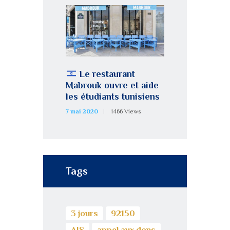
Le restaurant
Mabrouk ouvre et aide
les étudiants tunisiens
7 mai 2020
1466
Views
Tags
3 jours
92150
AJS
appel aux dons