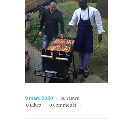
40
Views
9 mars 2020
0
Likes
0
Comments