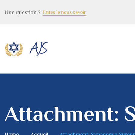
Une question ?
Faites le nous savoir
Attachment: 
Home
Accueil
Attachment: Synagogue Sures