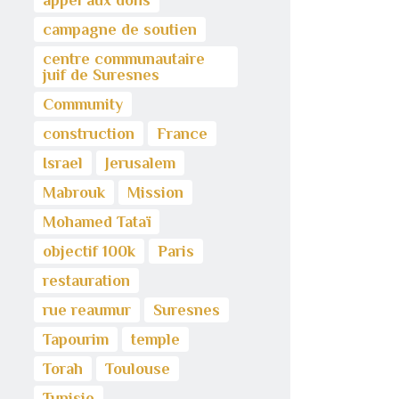
appel aux dons
campagne de soutien
centre communautaire
juif de Suresnes
Community
construction
France
Israel
Jerusalem
Mabrouk
Mission
Mohamed Tataï
objectif 100k
Paris
restauration
rue reaumur
Suresnes
Tapourim
temple
Torah
Toulouse
Tunisie