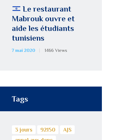
Le restaurant
Mabrouk ouvre et
aide les étudiants
tunisiens
7 mai 2020
1466
Views
Tags
3 jours
92150
AJS