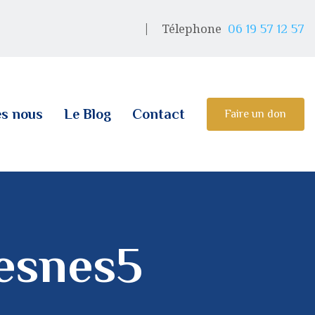
Télephone
06 19 57 12 57
s nous
Le Blog
Contact
Faire un don
esnes5