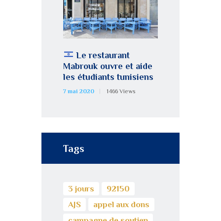
Le restaurant
Mabrouk ouvre et aide
les étudiants tunisiens
7 mai 2020
1466
Views
Tags
3 jours
92150
AJS
appel aux dons
campagne de soutien