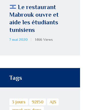
Le restaurant
Mabrouk ouvre et
aide les étudiants
tunisiens
7 mai 2020
1466
Views
Tags
3 jours
92150
AJS