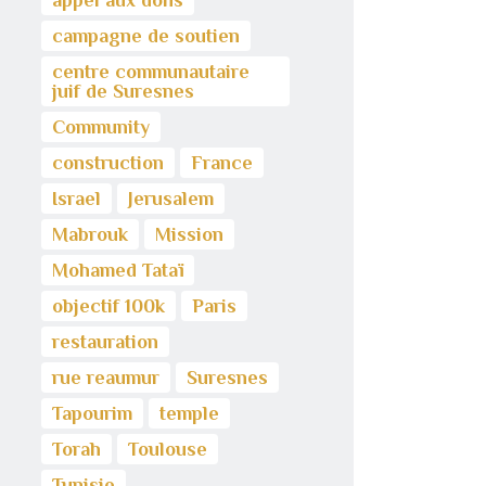
appel aux dons
campagne de soutien
centre communautaire
juif de Suresnes
Community
construction
France
Israel
Jerusalem
Mabrouk
Mission
Mohamed Tataï
objectif 100k
Paris
restauration
rue reaumur
Suresnes
Tapourim
temple
Torah
Toulouse
Tunisie