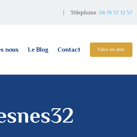
Télephone
06 19 57 12 57
s nous
Le Blog
Contact
Faire un don
esnes32