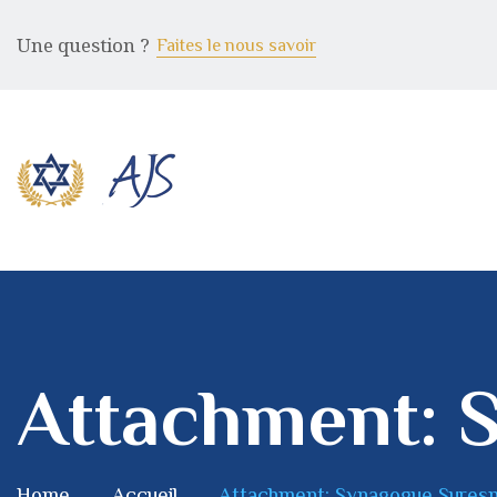
Une question ?
Faites le nous savoir
Attachment: 
Home
Accueil
Attachment: Synagogue Sures