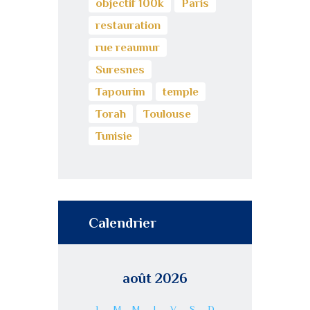
objectif 100k
Paris
restauration
rue reaumur
Suresnes
Tapourim
temple
Torah
Toulouse
Tunisie
Calendrier
août 2026
L
M
M
J
V
S
D