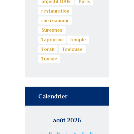
objectif 100k
Paris
restauration
rue reaumur
Suresnes
Tapourim
temple
Torah
Toulouse
Tunisie
Calendrier
août 2026
L
M
M
J
V
S
D