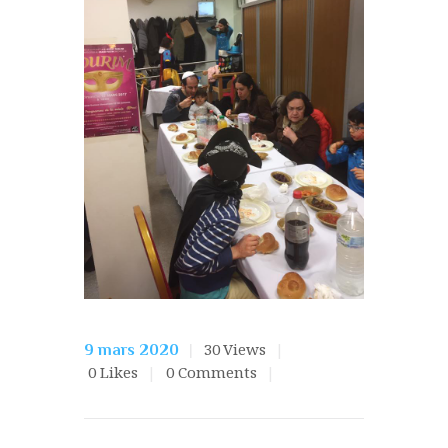
30
Views
9 mars 2020
0
Likes
0
Comments