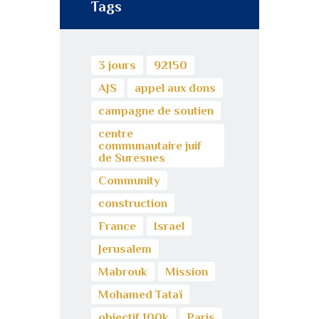
Tags
3 jours
92150
AJS
appel aux dons
campagne de soutien
centre
communautaire juif
de Suresnes
Community
construction
France
Israel
Jerusalem
Mabrouk
Mission
Mohamed Tataï
objectif 100k
Paris