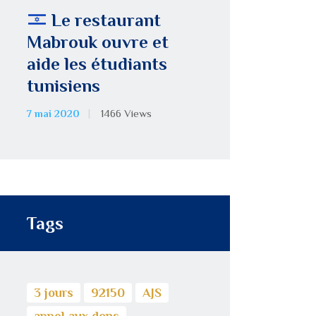
Le restaurant
Mabrouk ouvre et
aide les étudiants
tunisiens
7 mai 2020
1466
Views
Tags
3 jours
92150
AJS