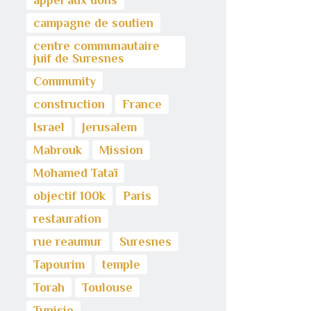
appel aux dons
campagne de soutien
centre communautaire
juif de Suresnes
Community
construction
France
Israel
Jerusalem
Mabrouk
Mission
Mohamed Tataï
objectif 100k
Paris
restauration
rue reaumur
Suresnes
Tapourim
temple
Torah
Toulouse
Tunisie