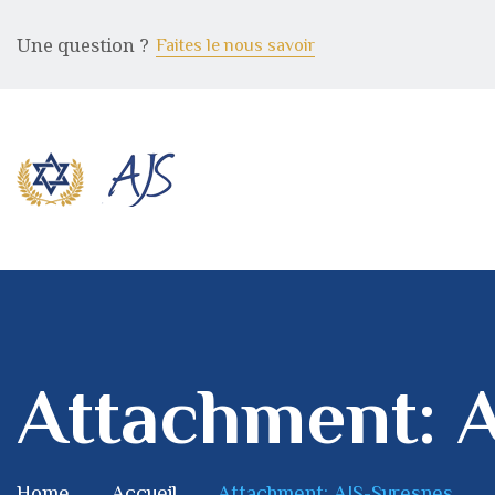
Une question ?
Faites le nous savoir
Attachment: 
Home
Accueil
Attachment: AJS-Suresnes