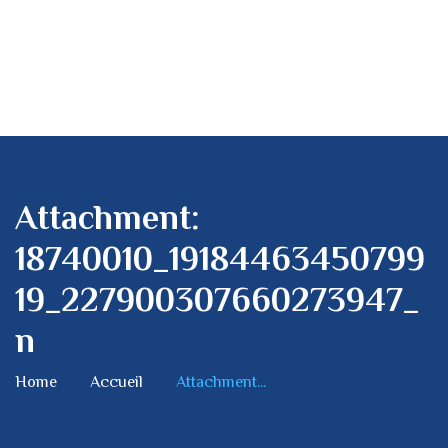
Attachment:
18740010_19184463450799
19_227900307660273947_
n
Home
Accueil
Attachment...