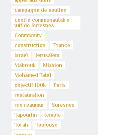
appel aux dons
campagne de soutien
centre communautaire
juif de Suresnes
Community
construction
France
Israel
Jerusalem
Mabrouk
Mission
Mohamed Tataï
objectif 100k
Paris
restauration
rue reaumur
Suresnes
Tapourim
temple
Torah
Toulouse
Tunisie