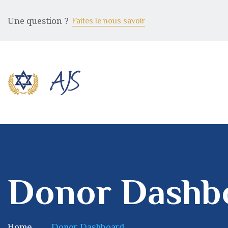
Une question ?
Faites le nous savoir
Donor Dashb
Home
Donor Dashboard