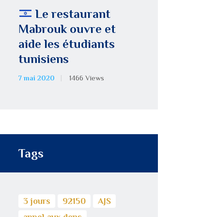
Le restaurant
Mabrouk ouvre et
aide les étudiants
tunisiens
7 mai 2020
1466
Views
Tags
3 jours
92150
AJS